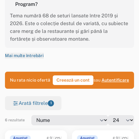
Program?
Tema numără 68 de seturi lansate între 2019 și
2026. Este o colecție destul de variată, cu subiecte
care merg de la restaurante și gări până la
fortărețe și observatoare montane.
Mai multe întrebări
Nu rata nicio ofertă
Creează un cont
sau
Autentificare
Arată filtrele
1
6 rezultate
Anunțat
# 910061
Anunțat
# 910066