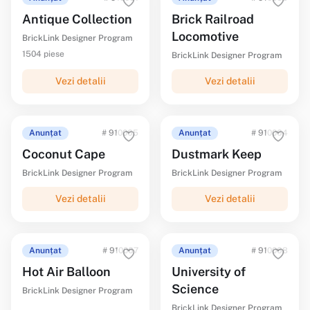
Antique Collection
Brick Railroad
Locomotive
BrickLink Designer Program
1504 piese
BrickLink Designer Program
Vezi detalii
Vezi detalii
Anunțat
# 910065
Anunțat
# 910064
Coconut Cape
Dustmark Keep
BrickLink Designer Program
BrickLink Designer Program
Vezi detalii
Vezi detalii
Anunțat
# 910067
Anunțat
# 910068
Hot Air Balloon
University of
Science
BrickLink Designer Program
BrickLink Designer Program