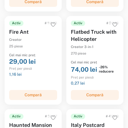
Compară
Compară
Activ
# 11943
Activ
# 31146
Fire Ant
Flatbed Truck with
Helicopter
Creator
25 piese
Creator 3-in-1
270 piese
Cel mai mic preț
29,00 lei
Cel mai mic preț
-26%
74,00 lei
Preț per piesă
reducere
1,16 lei
Preț per piesă
0,27 lei
Compară
Compară
Activ
# 31167
Activ
# 40818
Haunted Mansion
Italy Postcard