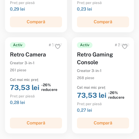
Preț per piesă
Preț per piesă
0,29 lei
0,23 lei
Compară
Compară
Activ
# 31147
Activ
# 31380
Retro Camera
Retro Gaming
Console
Creator 3-in-1
261 piese
Creator 3-in-1
268 piese
Cel mai mic preț
-26%
73,53 lei
Cel mai mic preț
reducere
-26%
73,53 lei
Preț per piesă
reducere
0,28 lei
Preț per piesă
0,27 lei
Compară
Compară