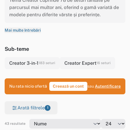
Tema Creator cuprinde 78 de seturi lansate pe
parcursul mai multor ani, oferind o gamă variată de
modele pentru diferite vârste și preferințe.
Mai multe întrebări
Sub-teme
Creator 3-in-1
Creator Expert
183 seturi
16 seturi
Nu rata nicio ofertă
Creează un cont
sau
Autentificare
Arată filtrele
1
43 rezultate