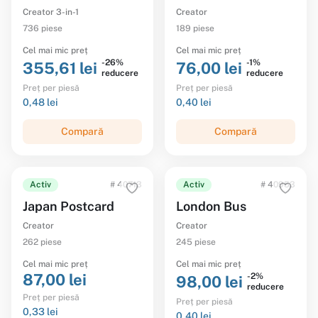
Creator 3-in-1
Creator
736 piese
189 piese
Cel mai mic preț
Cel mai mic preț
-26%
-1%
355,61 lei
76,00 lei
reducere
reducere
Preț per piesă
Preț per piesă
0,48 lei
0,40 lei
Compară
Compară
Activ
# 40713
Activ
# 40953
Japan Postcard
London Bus
Creator
Creator
262 piese
245 piese
Cel mai mic preț
Cel mai mic preț
87,00 lei
-2%
98,00 lei
reducere
Preț per piesă
Preț per piesă
0,33 lei
0,40 lei