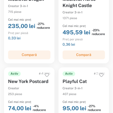
Knight Castle
Creator 3-in-1
715 piese
Creator 3-in-1
1371 piese
Cel mai mic preț
-27%
235,00 lei
Cel mai mic preț
reducere
-23%
495,59 lei
Preț per piesă
reducere
0,33 lei
Preț per piesă
0,36 lei
Compară
Compară
Activ
# 40519
Activ
# 31163
New York Postcard
Playful Cat
Creator
Creator 3-in-1
253 piese
407 piese
Cel mai mic preț
Cel mai mic preț
-4%
-27%
74,00 lei
95,00 lei
reducere
reducere