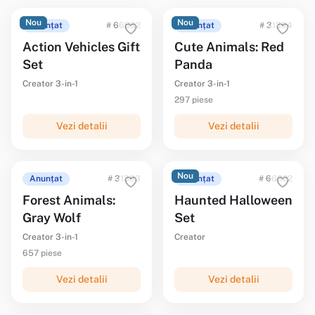
Nou
Nou
Anunțat
# 66832
Anunțat
# 31394
Action Vehicles Gift
Cute Animals: Red
Set
Panda
Creator 3-in-1
Creator 3-in-1
297 piese
Vezi detalii
Vezi detalii
Nou
Anunțat
# 31393
Anunțat
# 66822
Forest Animals:
Haunted Halloween
Gray Wolf
Set
Creator 3-in-1
Creator
657 piese
Vezi detalii
Vezi detalii