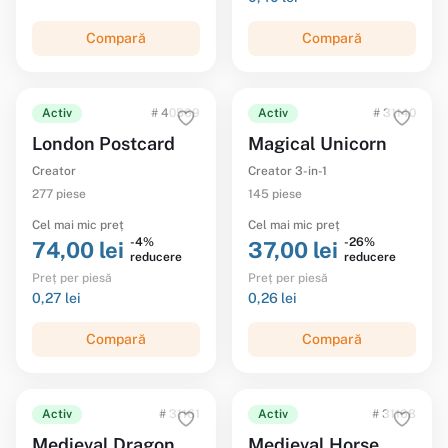
Compară
Compară
Activ
# 40569
Activ
# 31140
London Postcard
Magical Unicorn
Creator
Creator 3-in-1
277 piese
145 piese
Cel mai mic preț
Cel mai mic preț
-4%
-26%
74,00 lei
37,00 lei
reducere
reducere
Preț per piesă
Preț per piesă
0,27 lei
0,26 lei
Compară
Compară
Activ
# 31161
Activ
# 31168
Medieval Dragon
Medieval Horse