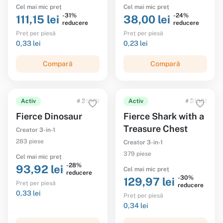
Cel mai mic preț
Cel mai mic preț
-31%
-24%
111,15 lei
38,00 lei
reducere
reducere
Preț per piesă
Preț per piesă
0,33 lei
0,23 lei
Compară
Compară
Activ
# 31379
Activ
# 31381
Fierce Dinosaur
Fierce Shark with a
Treasure Chest
Creator 3-in-1
283 piese
Creator 3-in-1
379 piese
Cel mai mic preț
-28%
93,92 lei
Cel mai mic preț
reducere
-30%
129,97 lei
Preț per piesă
reducere
0,33 lei
Preț per piesă
0,34 lei