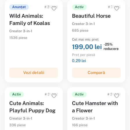
Anunțat
# 31388
Activ
# 31166
Wild Animals:
Beautiful Horse
Family of Koalas
Creator 3-in-1
685 piese
Creator 3-in-1
1536 piese
Cel mai mic preț
-25%
199,00 lei
reducere
Preț per piesă
0,29 lei
Vezi detalii
Compară
Activ
# 31382
Activ
# 31376
Cute Animals:
Cute Hamster with
Playful Puppy Dog
a Flower
Creator 3-in-1
Creator 3-in-1
336 piese
166 piese