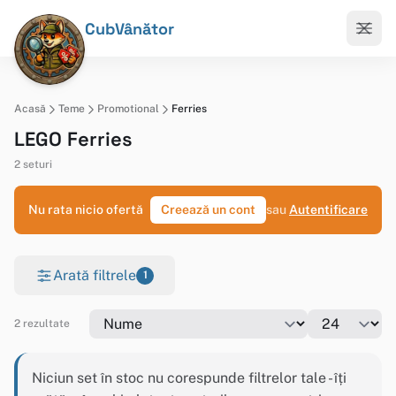
CubVânător
Acasă
Teme
Promotional
Ferries
LEGO Ferries
2 seturi
Nu rata nicio ofertă
Creează un cont
sau
Autentificare
Arată filtrele
1
2 rezultate
Niciun set în stoc nu corespunde filtrelor tale - îți