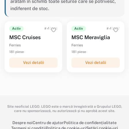
arătăm în schimb toate seturile care se potrivesc,
indiferent de stoc.
Activ
# 40318
Activ
# 40227
MSC Cruises
MSC Meraviglia
Ferries
Ferries
181 piese
181 piese
Vezi detalii
Vezi detalii
Site neoficial LEGO. LEGO este o marcă înregistrată a Grupului LEGO,
care nu sponsorizează, nu autorizează și nu aprobă acest site.
Despre noi
Centru de ajutor
Politica de confidențialitate
Termeni și condiții
Politica de cookie-uri
Setări cookie-uri