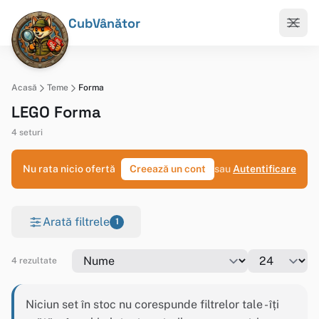
CubVânător
Acasă
Teme
Forma
LEGO Forma
4 seturi
Nu rata nicio ofertă
Creează un cont
sau
Autentificare
Arată filtrele
1
4 rezultate
Niciun set în stoc nu corespunde filtrelor tale - îți