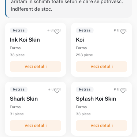
arătăm în schimb toate seturile care se potrivesc,
indiferent de stoc.
Retras
# 81003
Retras
# 81000
Ink Koi Skin
Koi
Forma
Forma
33 piese
293 piese
Vezi detalii
Vezi detalii
Retras
# 81001
Retras
# 81002
Shark Skin
Splash Koi Skin
Forma
Forma
31 piese
33 piese
Vezi detalii
Vezi detalii