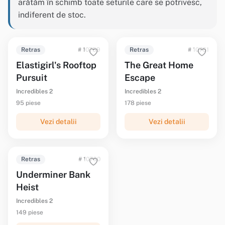
arătăm în schimb toate seturile care se potrivesc,
indiferent de stoc.
Retras
# 10759
Retras
# 10761
Elastigirl's Rooftop
The Great Home
Pursuit
Escape
Incredibles 2
Incredibles 2
95 piese
178 piese
Vezi detalii
Vezi detalii
Retras
# 10760
Underminer Bank
Heist
Incredibles 2
149 piese