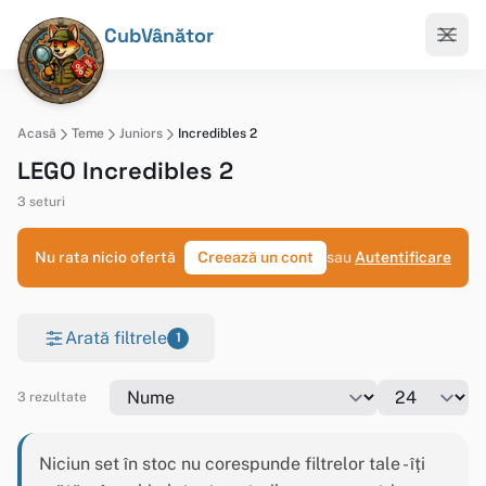
CubVânător
Acasă
Teme
Juniors
Incredibles 2
LEGO Incredibles 2
3 seturi
Nu rata nicio ofertă
Creează un cont
sau
Autentificare
Arată filtrele
1
3 rezultate
Niciun set în stoc nu corespunde filtrelor tale - îți