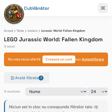
CubVânător
Acasă
Teme
Juniors
Jurassic World: Fallen Kingdom
LEGO Jurassic World: Fallen Kingdom
3 seturi
Nu rata nicio ofertă
Creează un cont
sau
Autentificare
Arată filtrele
1
3 rezultate
Niciun set în stoc nu corespunde filtrelor tale - îți