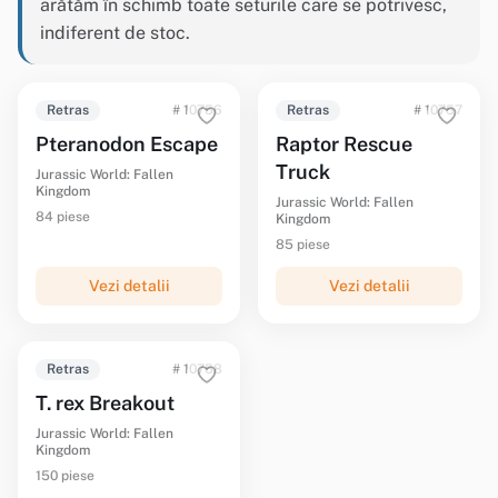
arătăm în schimb toate seturile care se potrivesc,
indiferent de stoc.
Retras
# 10756
Retras
# 10757
Pteranodon Escape
Raptor Rescue
Truck
Jurassic World: Fallen
Kingdom
Jurassic World: Fallen
84 piese
Kingdom
85 piese
Vezi detalii
Vezi detalii
Retras
# 10758
T. rex Breakout
Jurassic World: Fallen
Kingdom
150 piese