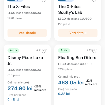
The X-Files
The X-Files:
Scully's Lab
LEGO Ideas and CUUSOO
1478 piese
LEGO Ideas and CUUSOO
221 piese
Vezi detalii
Vezi detalii
Activ
# 21357
Activ
# 21366
Disney Pixar Luxo
Floating Sea Otters
Jr.
LEGO Ideas and CUUSOO
1234 piese
LEGO Ideas and CUUSOO
613 piese
Cel mai mic preț
-22%
463,05 lei
Cel mai mic preț
reducere
-26%
274,90 lei
Preț per piesă
reducere
0,38 lei
Preț per piesă
0,45 lei