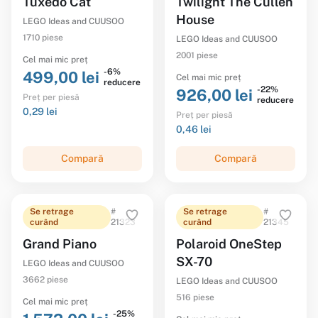
Tuxedo Cat
Twilight The Cullen
House
LEGO Ideas and CUUSOO
1710 piese
LEGO Ideas and CUUSOO
2001 piese
Cel mai mic preț
-6%
499,00 lei
Cel mai mic preț
reducere
-22%
926,00 lei
Preț per piesă
reducere
0,29 lei
Preț per piesă
0,46 lei
Compară
Compară
Se retrage
#
Se retrage
#
curând
21323
curând
21345
Grand Piano
Polaroid OneStep
SX-70
LEGO Ideas and CUUSOO
3662 piese
LEGO Ideas and CUUSOO
516 piese
Cel mai mic preț
-25%