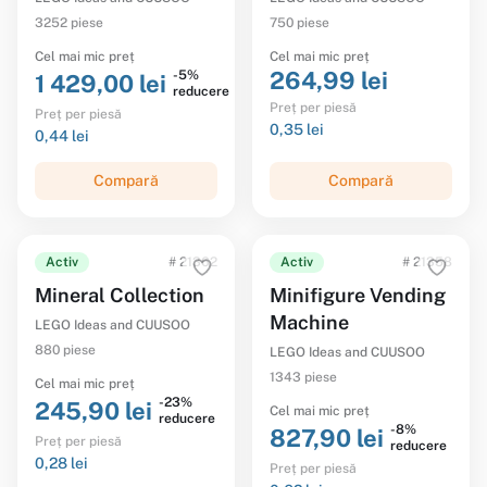
3252 piese
750 piese
Cel mai mic preț
Cel mai mic preț
264,99 lei
-5%
1 429,00 lei
reducere
Preț per piesă
Preț per piesă
0,35 lei
0,44 lei
Compară
Compară
Activ
# 21362
Activ
# 21358
Mineral Collection
Minifigure Vending
Machine
LEGO Ideas and CUUSOO
880 piese
LEGO Ideas and CUUSOO
1343 piese
Cel mai mic preț
-23%
245,90 lei
Cel mai mic preț
reducere
-8%
827,90 lei
Preț per piesă
reducere
0,28 lei
Preț per piesă