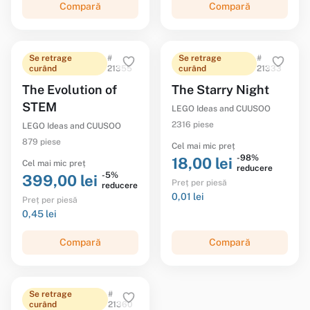
Compară
Compară
Se retrage
#
Se retrage
#
curând
21355
curând
21333
The Evolution of
The Starry Night
STEM
LEGO Ideas and CUUSOO
2316 piese
LEGO Ideas and CUUSOO
879 piese
Cel mai mic preț
-98%
18,00 lei
Cel mai mic preț
reducere
-5%
399,00 lei
Preț per piesă
reducere
0,01 lei
Preț per piesă
0,45 lei
Compară
Compară
Se retrage
#
curând
21360