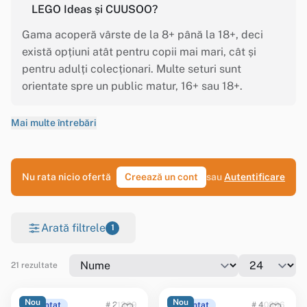
LEGO Ideas și CUUSOO?
Gama acoperă vârste de la 8+ până la 18+, deci
există opțiuni atât pentru copii mai mari, cât și
pentru adulți colecționari. Multe seturi sunt
orientate spre un public matur, 16+ sau 18+.
Mai multe întrebări
Nu rata nicio ofertă
Creează un cont
sau
Autentificare
Arată filtrele
1
21 rezultate
Nou
Nou
Anunțat
# 21369
Anunțat
# 40896