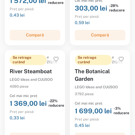
1 572,00 lei
Cel mai mic preț
reducere
-28%
303,00 lei
Preț per piesă
reducere
0,43 lei
Preț per piesă
0,59 lei
Compară
Compară
Se retrage
#
Se retrage
#
curând
21356
curând
21353
River Steamboat
The Botanical
Garden
LEGO Ideas and CUUSOO
4090 piese
LEGO Ideas and CUUSOO
3792 piese
Cel mai mic preț
-22%
1 369,00 lei
Cel mai mic preț
reducere
-3%
1 699,00 lei
Preț per piesă
reducere
0,33 lei
Preț per piesă
0,45 lei