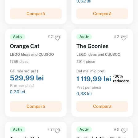
0,62 lei
Compară
Compară
Activ
# 21376
Activ
# 21363
Orange Cat
The Goonies
LEGO Ideas and CUUSOO
LEGO Ideas and CUUSOO
1755 piese
2914 piese
Cel mai mic preț
Cel mai mic preț
529,99 lei
-30%
1 119,99 lei
reducere
Preț per piesă
Preț per piesă
0,30 lei
0,38 lei
Compară
Compară
Activ
# 21349
Activ
# 21354