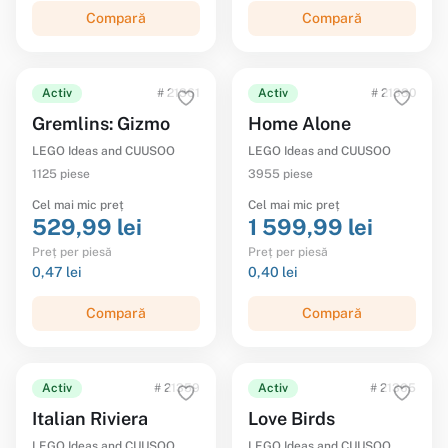
Compară
Compară
Activ
# 21361
Activ
# 21330
Gremlins: Gizmo
Home Alone
LEGO Ideas and CUUSOO
LEGO Ideas and CUUSOO
1125 piese
3955 piese
Cel mai mic preț
Cel mai mic preț
529,99 lei
1 599,99 lei
Preț per piesă
Preț per piesă
0,47 lei
0,40 lei
Compară
Compară
Activ
# 21359
Activ
# 21365
Italian Riviera
Love Birds
LEGO Ideas and CUUSOO
LEGO Ideas and CUUSOO