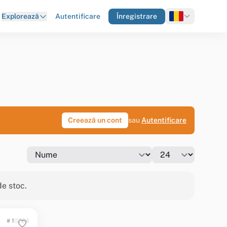
Autentificare
Înregistrare
Explorează
Creează un cont
sau
Autentificare
de stoc.
# 10754