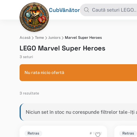
CubVânător
Acasă
Teme
Juniors
Marvel Super Heroes
LEGO Marvel Super Heroes
3 seturi
Nu rata nicio ofertă
3 rezultate
Niciun set în stoc nu corespunde filtrelor tale - îț
Retras
# 10721
Retras