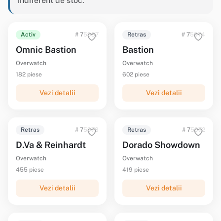
indiferent de stoc.
Activ
# 75987
Retras
# 75974
Omnic Bastion
Bastion
Overwatch
Overwatch
182 piese
602 piese
Vezi detalii
Vezi detalii
Retras
# 75973
Retras
# 75972
D.Va & Reinhardt
Dorado Showdown
Overwatch
Overwatch
455 piese
419 piese
Vezi detalii
Vezi detalii