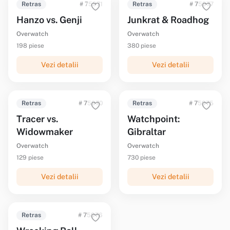
Retras
# 75971
Retras
# 75977
Hanzo vs. Genji
Junkrat & Roadhog
Overwatch
Overwatch
198 piese
380 piese
Vezi detalii
Vezi detalii
Retras
# 75970
Retras
# 75975
Tracer vs.
Watchpoint:
Widowmaker
Gibraltar
Overwatch
Overwatch
129 piese
730 piese
Vezi detalii
Vezi detalii
Retras
# 75976