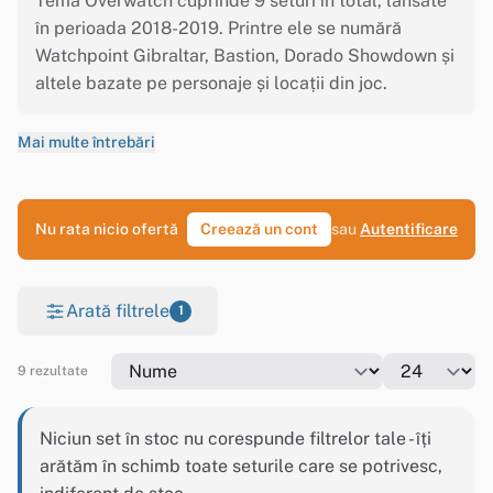
Tema Overwatch cuprinde 9 seturi în total, lansate
în perioada 2018-2019. Printre ele se numără
Watchpoint Gibraltar, Bastion, Dorado Showdown și
altele bazate pe personaje și locații din joc.
Mai multe întrebări
Nu rata nicio ofertă
Creează un cont
sau
Autentificare
Arată filtrele
1
9 rezultate
Niciun set în stoc nu corespunde filtrelor tale - îți
arătăm în schimb toate seturile care se potrivesc,