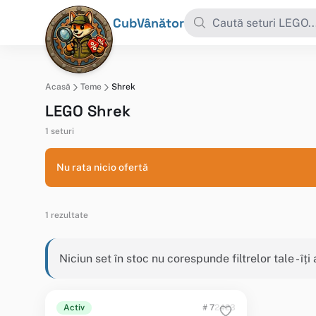
CubVânător
Acasă
Teme
Shrek
LEGO Shrek
1 seturi
Nu rata nicio ofertă
1 rezultate
Niciun set în stoc nu corespunde filtrelor tale - îț
Activ
# 72423