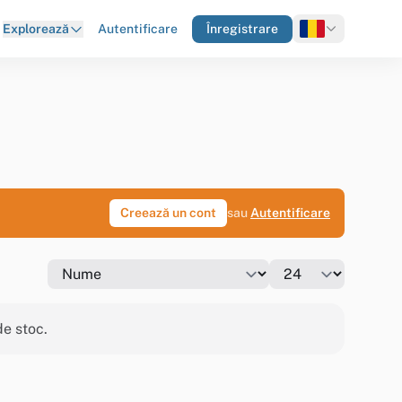
Autentificare
Înregistrare
Explorează
Creează un cont
sau
Autentificare
de stoc.