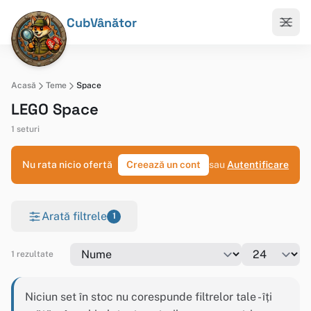
CubVânător
Acasă
Teme
Space
LEGO Space
1 seturi
Nu rata nicio ofertă
Creează un cont
sau
Autentificare
Arată filtrele
1
1 rezultate
Niciun set în stoc nu corespunde filtrelor tale - îți