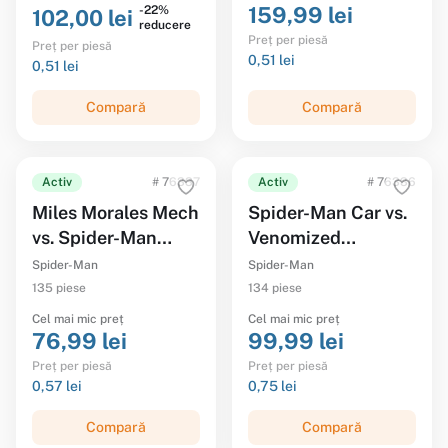
159,99 lei
-22%
102,00 lei
reducere
Preț per piesă
Preț per piesă
0,51 lei
0,51 lei
Compară
Compară
Activ
# 76337
Activ
# 76336
Miles Morales Mech
Spider-Man Car vs.
vs. Spider-Man
Venomized
2099
Wolverine
Spider-Man
Spider-Man
135 piese
134 piese
Cel mai mic preț
Cel mai mic preț
76,99 lei
99,99 lei
Preț per piesă
Preț per piesă
0,57 lei
0,75 lei
Compară
Compară