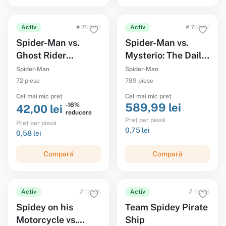
Activ
# 76335
Activ
# 76342
Spider-Man vs.
Spider-Man vs.
Ghost Rider
Mysterio: The Daily
Motorcycle
Bugle
Spider-Man
Spider-Man
72 piese
789 piese
Cel mai mic preț
Cel mai mic preț
589,99 lei
-16%
42,00 lei
reducere
Preț per piesă
Preț per piesă
0,75 lei
0,58 lei
Compară
Compară
Activ
# 11206
Activ
# 11208
Spidey on his
Team Spidey Pirate
Motorcycle vs.
Ship