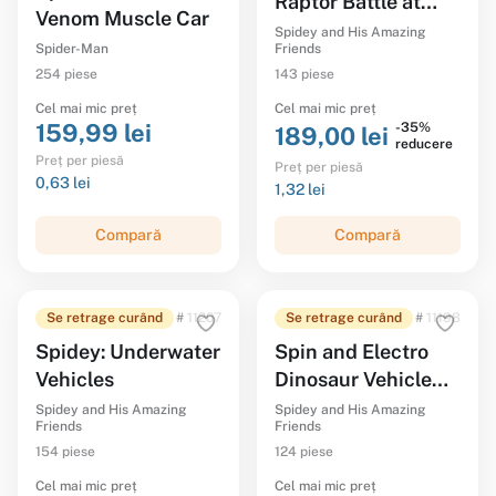
Raptor Battle at
Venom Muscle Car
Tree House HQ
Spidey and His Amazing
Spider-Man
Friends
254 piese
143 piese
Cel mai mic preț
Cel mai mic preț
159,99 lei
-35%
189,00 lei
reducere
Preț per piesă
Preț per piesă
0,63 lei
1,32 lei
Compară
Compară
Se retrage curând
# 11207
Se retrage curând
# 11198
Spidey: Underwater
Spin and Electro
Vehicles
Dinosaur Vehicle
Chase
Spidey and His Amazing
Spidey and His Amazing
Friends
Friends
154 piese
124 piese
Cel mai mic preț
Cel mai mic preț