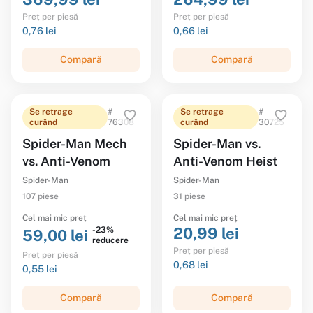
Preț per piesă
Preț per piesă
0,76 lei
0,66 lei
Compară
Compară
Se retrage
#
Se retrage
#
curând
76308
curând
30725
Spider-Man Mech
Spider-Man vs.
vs. Anti-Venom
Anti-Venom Heist
Spider-Man
Spider-Man
107 piese
31 piese
Cel mai mic preț
Cel mai mic preț
20,99 lei
-23%
59,00 lei
reducere
Preț per piesă
Preț per piesă
0,68 lei
0,55 lei
Compară
Compară