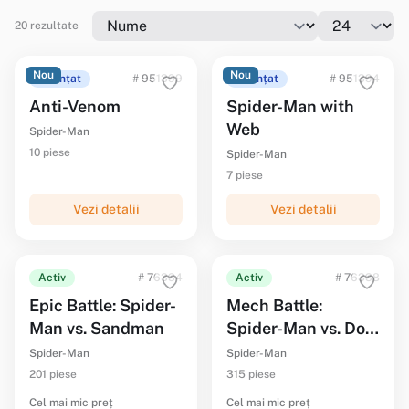
20 rezultate
Nou
Nou
Anunțat
# 951399
Anunțat
# 951394
Anti-Venom
Spider-Man with
Web
Spider-Man
10 piese
Spider-Man
7 piese
Vezi detalii
Vezi detalii
Activ
# 76334
Activ
# 76338
Epic Battle: Spider-
Mech Battle:
Man vs. Sandman
Spider-Man vs. Doc
Ock
Spider-Man
Spider-Man
201 piese
315 piese
Cel mai mic preț
Cel mai mic preț