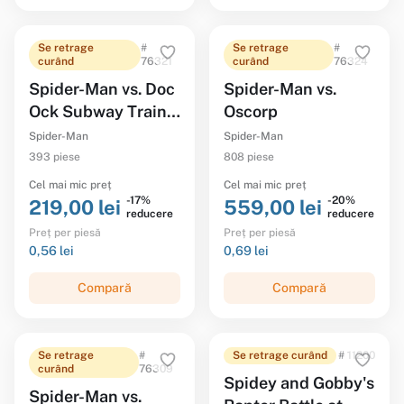
Se retrage
#
Se retrage
#
curând
76321
curând
76324
Spider-Man vs. Doc
Spider-Man vs.
Ock Subway Train
Oscorp
Scene
Spider-Man
Spider-Man
393 piese
808 piese
Cel mai mic preț
Cel mai mic preț
-17%
-20%
219,00 lei
559,00 lei
reducere
reducere
Preț per piesă
Preț per piesă
0,56 lei
0,69 lei
Compară
Compară
Se retrage
#
Se retrage curând
# 11200
curând
76309
Spidey and Gobby's
Spider-Man vs.