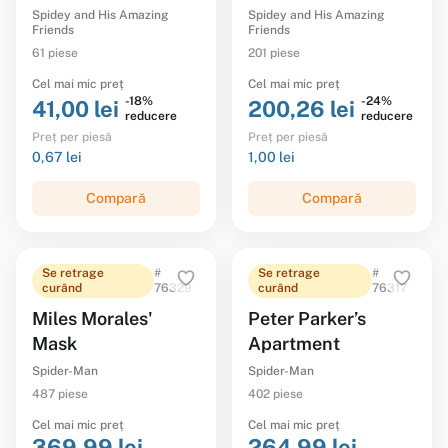
Rhino
Spidey and His Amazing
Spidey and His Amazing
Friends
Friends
61 piese
201 piese
Cel mai mic preț
Cel mai mic preț
-18%
-24%
41,00 lei
200,26 lei
reducere
reducere
Preț per piesă
Preț per piesă
0,67 lei
1,00 lei
Compară
Compară
Se retrage
#
Se retrage
#
curând
76329
curând
76317
Miles Morales'
Peter Parker’s
Mask
Apartment
Spider-Man
Spider-Man
487 piese
402 piese
Cel mai mic preț
Cel mai mic preț
369,99 lei
264,99 lei