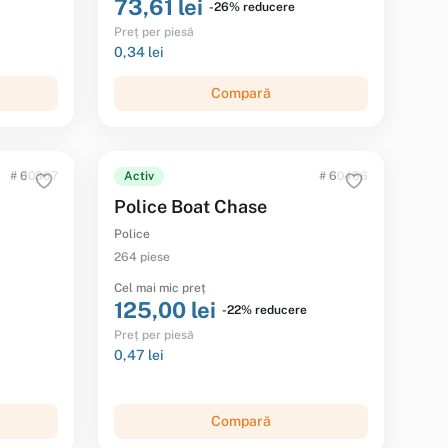
73,61 lei
-26% reducere
Preț per piesă
0,34 lei
Compară
# 60367
Activ
# 60456
Police Boat Chase
Police
264 piese
Cel mai mic preț
125,00 lei
-22% reducere
Preț per piesă
0,47 lei
Compară