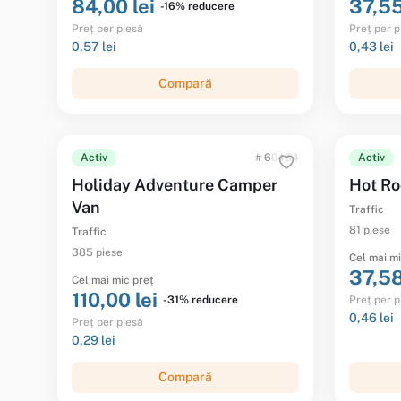
84,00 lei
37,55
-16% reducere
Preț per piesă
Preț per p
0,57 lei
0,43 lei
Compară
Activ
# 60454
Activ
Holiday Adventure Camper
Hot R
Van
Traffic
81 piese
Traffic
385 piese
Cel mai mi
37,58
Cel mai mic preț
110,00 lei
-31% reducere
Preț per p
0,46 lei
Preț per piesă
0,29 lei
Compară