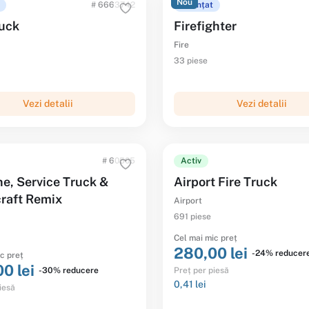
Nou
# 6663742
Anunțat
ruck
Firefighter
Fire
33 piese
Vezi detalii
Vezi detalii
# 60505
Activ
ne, Service Truck &
Airport Fire Truck
raft Remix
Airport
691 piese
Cel mai mic preț
280,00 lei
-24% reducer
c preț
0 lei
-30% reducere
Preț per piesă
0,41 lei
iesă