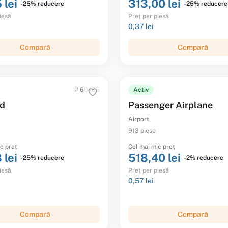
 lei
313,00 lei
-25% reducere
-25% reducere
iesă
Preț per piesă
0,37 lei
Compară
Compară
# 60485
Activ
od
Passenger Airplane
Airport
913 piese
c preț
Cel mai mic preț
 lei
518,40 lei
-25% reducere
-2% reducere
iesă
Preț per piesă
0,57 lei
Compară
Compară