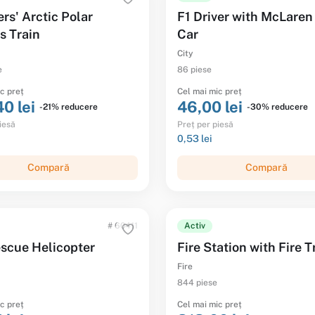
rs' Arctic Polar
F1 Driver with McLaren
s Train
Car
City
e
86 piese
c preț
Cel mai mic preț
0 lei
46,00 lei
-21% reducere
-30% reducere
iesă
Preț per piesă
0,53 lei
Compară
Compară
# 60411
Activ
escue Helicopter
Fire Station with Fire 
Fire
844 piese
c preț
Cel mai mic preț