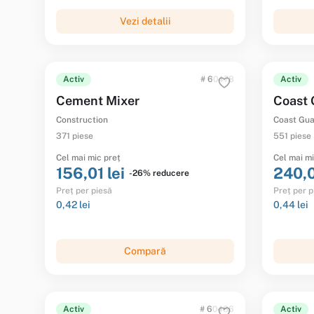
Vezi detalii
Activ
# 60478
Activ
Cement Mixer
Coast 
Construction
Coast Gu
371 piese
551 piese
Cel mai mic preț
Cel mai mi
156,01 lei
240,0
-26% reducere
Preț per piesă
Preț per p
0,42 lei
0,44 lei
Compară
Activ
# 60486
Activ