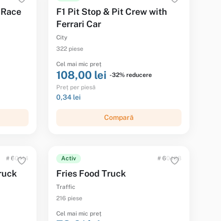
 Race
F1 Pit Stop & Pit Crew with
Ferrari Car
City
322 piese
Cel mai mic preț
108,00 lei
-32% reducere
Preț per piesă
0,34 lei
Compară
# 60414
Activ
# 60488
Truck
Fries Food Truck
Traffic
216 piese
Cel mai mic preț