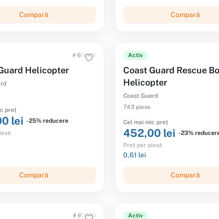
Compară
Compară
# 60503
Activ
Guard Helicopter
Coast Guard Rescue Bo
Helicopter
ard
Coast Guard
743 piese
c preț
0 lei
-25% reducere
Cel mai mic preț
452,00 lei
-23% reducer
iesă
Preț per piesă
0,61 lei
Compară
Compară
# 60470
Activ