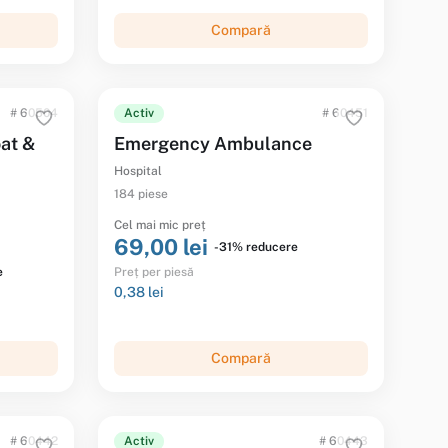
Compară
# 60504
Activ
# 60451
at &
Emergency Ambulance
Hospital
184 piese
Cel mai mic preț
69,00 lei
-31% reducere
e
Preț per piesă
0,38 lei
Compară
# 60442
Activ
# 60443