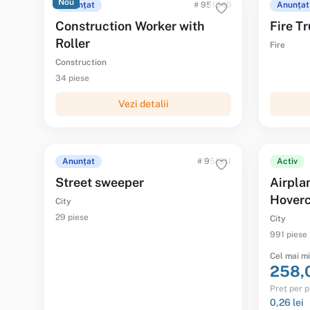
Nou
Anunțat
# 951340
Anunțat
Construction Worker with
Fire T
Roller
Fire
Construction
34 piese
Vezi detalii
Anunțat
# 951311
Activ
Street sweeper
Airpla
Hoverc
City
29 piese
City
991 piese
Cel mai mi
258,0
Preț per p
0,26 lei