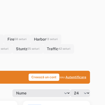
Fire
Harbor
58 seturi
13 seturi
Stuntz
Traffic
 seturi
25 seturi
42 seturi
Creează un cont
sau
Autentificare