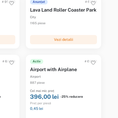
# 951312
Anunțat
# 60501
Lava Land Roller Coaster Park
City
1165 piese
Vezi detalii
# 60499
Activ
# 60502
Airport with Airplane
Airport
887 piese
Cel mai mic preț
396,00 lei
e
-25% reducere
Preț per piesă
0,45 lei