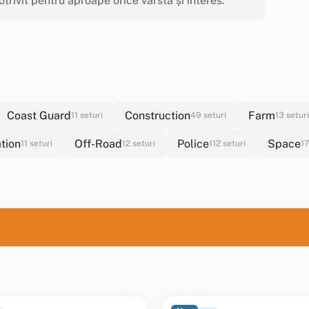
rivit pentru aproape orice vârstă și interes.
Coast Guard
Construction
Farm
11 seturi
49 seturi
13 seturi
tion
Off-Road
Police
Space
11 seturi
12 seturi
112 seturi
17