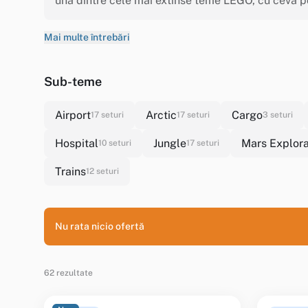
una dintre cele mai extinse teme LEGO, cu ceva pot
Mai multe întrebări
Sub-teme
Airport
Arctic
Cargo
17 seturi
17 seturi
3 seturi
Hospital
Jungle
Mars Explora
10 seturi
17 seturi
Trains
12 seturi
Nu rata nicio ofertă
62 rezultate