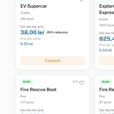
EV Supercar
Explore
Expres
Traffic
109 piese
Arctic
1525 pies
Cel mai mic preț
38,00 lei
-24% reducere
Cel mai mi
825,4
Preț per piesă
0,35 lei
Preț per p
0,54 lei
Compară
Activ
# 60373
Activ
Fire Rescue Boat
Fire R
Fire
Fire
147 piese
87 piese
Cel mai mic preț
Cel mai mi