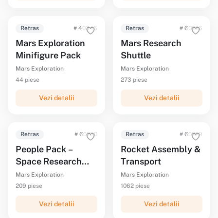
Retras
# 40345
Retras
# 60226
Mars Exploration
Mars Research
Minifigure Pack
Shuttle
Mars Exploration
Mars Exploration
44 piese
273 piese
Vezi detalii
Vezi detalii
Retras
# 60230
Retras
# 60229
People Pack –
Rocket Assembly &
Space Research
Transport
and Development
Mars Exploration
Mars Exploration
209 piese
1062 piese
Vezi detalii
Vezi detalii