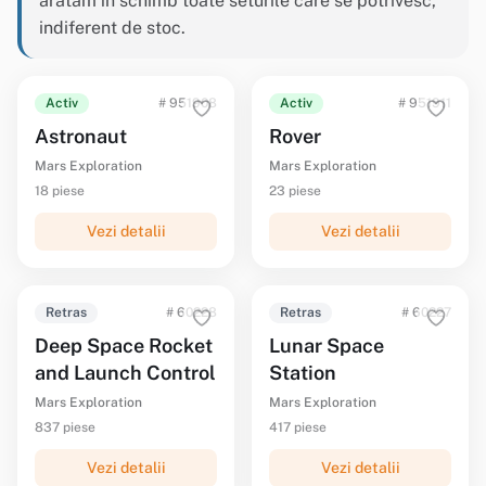
arătăm în schimb toate seturile care se potrivesc,
indiferent de stoc.
Activ
# 951908
Activ
# 951911
Astronaut
Rover
Mars Exploration
Mars Exploration
18 piese
23 piese
Vezi detalii
Vezi detalii
Retras
# 60228
Retras
# 60227
Deep Space Rocket
Lunar Space
and Launch Control
Station
Mars Exploration
Mars Exploration
837 piese
417 piese
Vezi detalii
Vezi detalii